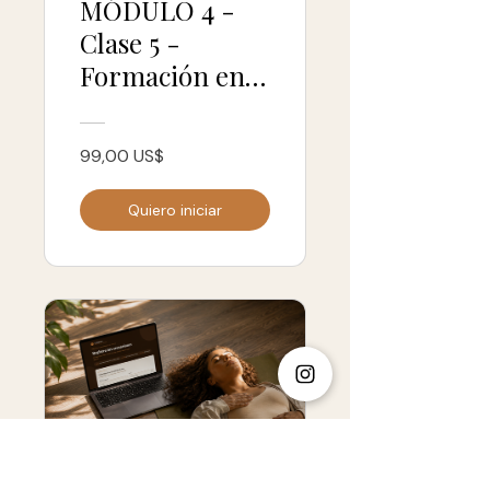
MÓDULO 4 -
Clase 5 -
Formación en
Neurobiología
del Tacto 2026
99,00 US$
Quiero iniciar