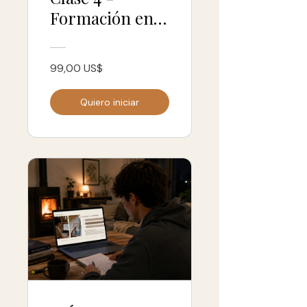
Formación en
Neurobiología
del Tacto 2026
99,00 US$
Quiero iniciar