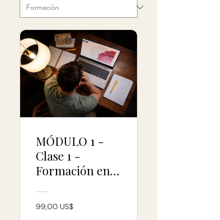
MÓDULO 1 -
Clase 1 -
Formación en
Neurobiología
del Tacto 2026
99,00 US$