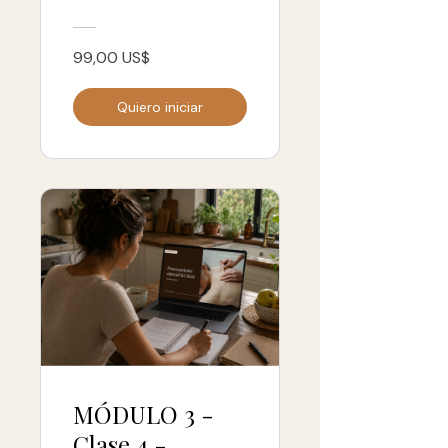
Neurobiología
del Tacto 2026
99,00 US$
Quiero iniciar
MÓDULO 3 -
Clase 4 -